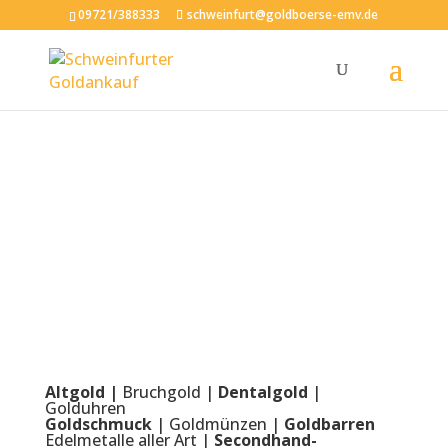
09721/388333
schweinfurt@goldboerse-emv.de
Altgold |
Bruchgold |
Dentalgold
|
Golduhren
Goldschmuck
| Goldmünzen |
Goldbarren
Edelmetalle aller Art |
Secondhand-