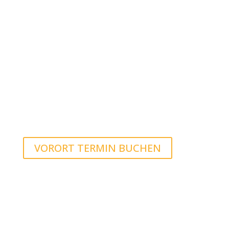
Machen Sie gleich einen Vor-Ort-Termin
aus!
VORORT TERMIN BUCHEN