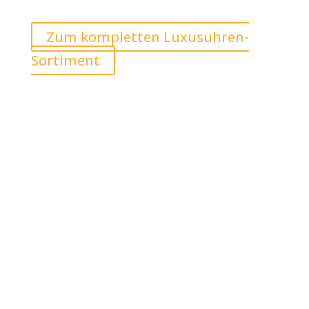
Zum kompletten Luxusuhren-
Sortiment
Schweinfurt – Wolfsgasse 10
Mo-Fr von 9:30-18 Uhr / Sa von
9:30-14 Uhr